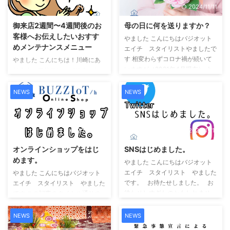
2024/11/11
2024/11/11
ズベストです。 さらに前回同様
ルカムです） はたまた当店のミ
にハズレが出ても 後日クジに記
ラーロイドという鏡が男性のテク
御来店2週間〜4週間後のお
母の日に何を送りますか？
載されている番号で抽選し（当選
ノロジー心を揺さぶるのでしょう
客様へお伝えしたいおすす
発表日は2022年2月７日） 以下
か…. そういえばこの間メンズ客
やました こんにちはバジオット
めメンテナンスメニュー
のJCBギフトカードが当たる可能
に支持されるサロンという事で美
エイチ スタイリストやましたで
性がございます。 特賞
容雑誌に掲載されたりしていまし
す 相変わらずコロナ禍が続いて
やました こんにちは！川崎にあ
¥100000 1等 ¥50000 2等 ¥1
た （もちろん女性のお客様ウェ
いますが（2021年4月現在） よ
りますヘアサロン バジオットエ
...
ルカムウ ...
うやく春らしい気候になってきま
イチ スタイリスト やましたで
したね.... お客様やたまたま通り
す。 前回サロンに行ってからま
NEWS
NEWS
がかってこのウェブサイトをご覧
だ1ヶ月も立たないけど...... なん
いただいている方いかがお過ごし
か.....少し気になってきたなぁで
でしょうか？ 春といえば....そう
もこれぐらいでまたサロンに行く
ですね.... 現在はコロナ禍で行動
2024/11/11
2024/11/11
のもどうかなぁ..... でもやっぱり
が制限されて中々予定を立てるの
気になるなぁ..... と思う事ありま
オンラインショップをはじ
SNSはじめました。
が難しいかと思われますが ゴー
せんか？ そんなお客様の為に当
めます。
ルデンウィークなどがありぽかぽ
やました こんにちはバジオット
店バジオットエイチは ご来店さ
か陽気も相まって 自然と楽しい
エイチ スタイリスト やました
れてから2週間から4週間経過し
やました こんにちはバジオット
気持ちになる物です。 その他.....
です。 お待たせしました。 お
たお客様の 『ちょっと気にな
エイチ スタイリスト やました
大 ...
待たせしすぎたのかもしれませ
る』 を解消するためにお得なメ
です この記事のタイトル通りの
ん。 今更感がありますが お店の
ンテナンスメニュー ...
お知らせを記事に致します。 コ
SNS（Twitter、Instagram）アカ
ンテンツ Toggle BUZZIoT/h
NEWS
NEWS
ウントを作成いたしました！
OnlineShop バジオットエイチオ