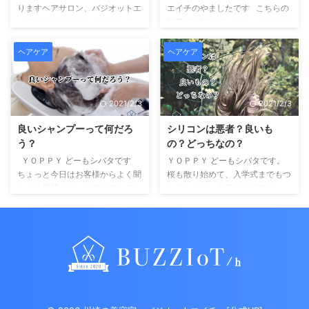
水を吸収してく ...
色味を楽しみたいお客様に ダブ
りますヘアサロン、バジオットエ
エイチのやましたです こちらの
ルカラーのメリットとデメリット
イチのスタイリストやましたで
記事では初めてバジオットエイチ
最近はあまり抵抗もなくブリーチ
す。 夏ですね。 夏といえば
にご来店される方に 実際に来店
をし ...
海。山。川。バーベキュー...... 開
したらこんな感じですよというイ
ヘアケア
ヘアケア
放的な気分になり わくわ
メージを持ってもらえたらな.....
く....DOKIDOKI...... とにかくなん
と思い記事にいたしました。 主
か楽しい季節ですよね。 でも
なコンテンツはこちらです。 コ
2021/2/3
2021/2/3
わたくしやましーは夏大っ嫌いで
ンテンツ Toggle 所在地 川崎駅
す。 夏が好きな方ごめんなさ
からの道順店内へスタッフカウン
良いシャンプーって何だろ
シリコンは悪者？良いも
い。 だって単純に暑いじゃない
セリングミラーロイドカラーリン
う？
の？どっちなの？
ですか。 脱ぐのも限界あるじゃ
グ カラオペやミラーロイドを使
ない ...
ったカウンセリング放置時間中の
ＹＯＰＰＹ どーもシバタです
ＹＯＰＰＹ どーもシバタです。
豊富なドリンクゆったり首への負
ちょっと今日はお客様からよく聞
桜も散り始めて、入学式までもつ
担も少ない癒しのシャンプーブー
かれる質問について考えてみると
か分からない今日この頃です。
スミラーロイドを使 ...
しましょう。 コンテンツ Toggle
上京して気が付けば早いもので今
美容師がお客様に一番使ってほし
年で２０年目になります。
い商品シャンプーの価格の差って
え！？ という事は、美容師に
なんなの？界面活性剤とは？おす
なってからもそんなに経つの
すめのヘアケア剤 『アジュバ
か、、、 あの頃希望に満ち溢れ
ン』アミノ酸極力避けたい成分ま
て上京した時のことをふと思い出
とめ 美容師がお客様に一番使っ
します。 あの時思い描いていた
てほしい商品 僕たち美容師がお
美容師に一歩一歩近づいていると