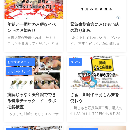
Twitterはこちらから Follow me
ンラインショップ使用方法鍵つき
Tweets by buzziot_h Instagram
カテゴリーのパスコード送料につ
はこちらから Follow me このエ
2021/4/3
2021/2/3
いてオンラインショップでの購入
ラーメッセージは WordPress の
特典発送について最後に
年始と一周年のお得なイベ
緊急事態宣言における当店
管理者にだけ表示されます エラ
BUZZIoT/h OnlineShop バジオ
ントのお知らせ
の取り組み
ー: フィー ...
ットエイチオンラインショップ
この2020年から続いているコロ
当選結果が発表されました！！
あけましておめでとうございま
ナウイルスの影響もあり 当店バ
こちらを参照してください やま
す。 本年も宜しくお願い致しま
ジオットエイチで取り扱っている
した あけましておめでとうござ
す。 先日、発令された緊急事態
様々な商品をオンラ ...
います。バジオットエイチ、スタ
宣言につきましてのお知らせで
イリストやましーです。 コロナ
す。 現在、美容室は自粛要請
おすすめメニュー
NEWS
禍で迎えた2021年のお正月、皆
の対象には入らない為、通常通り
カウンセリング
様いかがお過ごしになられたでし
の営業をしております。 （１
ょうか？ 外出に不安を覚え帰省
０：００～２２：００） 今後も
2024/11/11
2024/11/11
も出来なかった方が多かったので
国や県からの情報により何か変更
はないでしょうか？ 私もいつも
が生じる場合はその都度ご連絡さ
病院じゃなく美容院ででき
さぁ 川崎ドラえもん券を
お正月には実家の秋田に帰省する
せて頂きます。 そしてサロン
る健康チェック イコラボ
使おう
のですが この状況下では親に迷
に来てくださるお客様の安心、安
毛髪検査
惑がかかると思い控えました
全を守る為に 昨年末からオゾン
川崎じもと応援券第二弾、購入お
（というより田舎ネットワークの
発生機を導入しており、ウイルス
申し込みは４月22日から５月24
やました 川崎にありますヘアサ
伝達の速さにより『あそこの家の
対策をさらに強化しております。
日です！ 利用期間は令和３年７
ロン。バジオットエイチスタイリ
お兄ちゃん東京から ...
...
月１６日から１２月３１日まで！
ストやましたです。こんにちは。