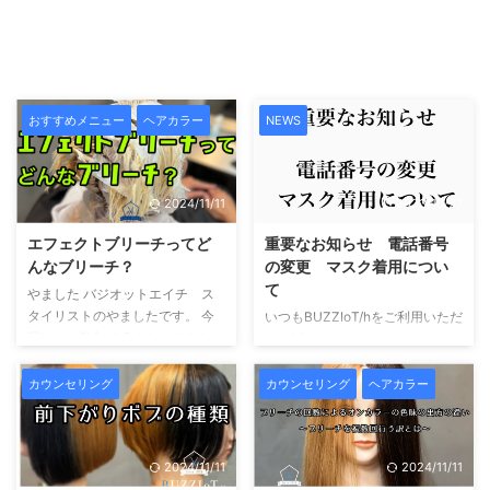
おすすめメニュー
ヘアカラー
NEWS
2024/11/11
2023/10/27
エフェクトブリーチってど
重要なお知らせ 電話番号
んなブリーチ？
の変更 マスク着用につい
て
やました バジオットエイチ ス
タイリストのやましたです。 今
いつもBUZZIoT/hをご利用いただ
回はここ数年で多くなってきたハ
き、誠にありがとうございます。
イトーンカラー そのハイトーン
電話番号の変更 １０月より店舗
カラーの土台となる脱色剤、ブリ
の電話番号が変わります 現在移
カウンセリング
カウンセリング
ヘアカラー
ーチについての記事となっており
行期間としてもう少しの間旧電話
ます。 エフェクトブリーチって
番号もつながりますが、まもなく
どんなもの？ 当店ではエフェク
旧電話番号は使用できなくなりま
2024/11/11
2024/11/11
トブリーチと呼ばれる薬剤を導入
す。 改めましてご確認の程宜し