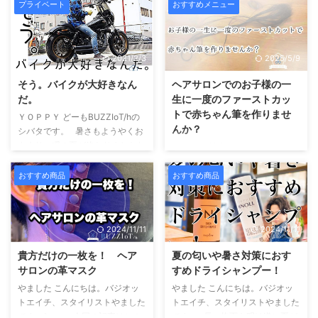
やました 川崎にありますヘアサ
コンテンツ Toggle 髪の毛でチェ
プライベート
おすすめメニュー
ロン バジオットエイチ、スタイ
ックできるイコラボミネラルバラ
リストやましたです。こんにち
ンスの崩れによる不調12種類の必
は。 突然ですが..... 中継が繋が
須ミネラルナトリウム Naカリ
2021/2/3
2025/5/9
っています。 現場のカザムラリ
ウム Kカルシウム Caマグネシ
ポーターお願いします。
ウム Mgリン P鉄 Fe亜鉛
そう。バイクが大好きなん
ヘアサロンでのお子様の一
&nbsp ...
Zn銅 Cuマンガン Mnセレン
だ。
生に一度のファーストカッ
Seクロム Crモリブデン Mo5
トで赤ちゃん筆を作りませ
種類の有害金属カドニウム Cd
ＹＯＰＰＹ どーもBUZZIoT/hの
んか？
水銀 Hg鉛 Pbヒ素 Asアルミ
シバタです。 暑さもようやくお
ニウム Ai実際に検査してみた検
さまり一瞬の夏が終わりましたね
やました 川崎にありますヘアサ
査用にヘアカットicoi会員登録問
今年は子供たちの学校行事も何も
ロン、バジオットエイチスタイリ
診票データ入 ...
なく季節感もないままにただただ
ストやましたです。こんにちは。
おすすめ商品
おすすめ商品
時が過ぎてゆく...... 本当に早くコ
お客様から 子供のカットは受け
ロナが収束して欲しいと願うばか
付けていますか？ とのお問い合
りです。 さて今回は営業ブログ
わせをよくいただきます。 勿論
2024/11/11
2024/11/11
ではなく、ちょこっと私のプライ
大丈夫です。 まだスタイル写真
ベートを垣間見せようかと思い立
は少ないですがヘアカタログのペ
貴方だけの一枚を！ ヘア
夏の匂いや暑さ対策におす
った今日この頃です。 長く担当
ージにkidsカテゴリーを作るほど
サロンの革マスク
すめドライシャンプー！
させていただいている方は既に知
当店はお子様のご来店ウエルカム
っているかもしれませんが 私、
やました こんにちは。バジオッ
やました こんにちは。バジオッ
です。 自分の娘をスタイル写
シバタは昔っからの大のバイクバ
トエイチ、スタイリストやました
トエイチ、スタイリストやました
真に起用するほどウエルカムで
カ（BB）なんです TOKY ...
です えー...... 今回の記事はこの
です。 長い梅雨も明け遂に夏が
す。 実際にサロンに来ていた