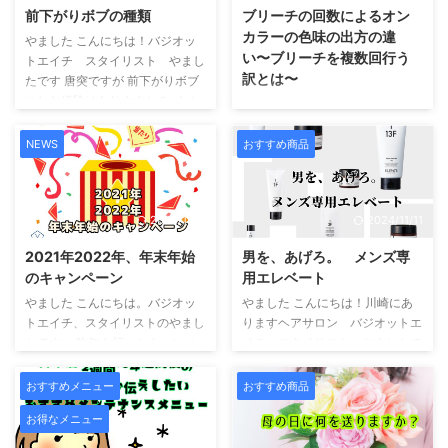
しております。 エフェクトブリ
くお願い致します 旧→044-201-
前下がりボブの種類
ブリーチの回数によるオン
ーチってどんなもの？という話の
7558 新→044-400-2464 今後
カラーの色味の出方の違
前に なぜこの薬剤が必要になる
やました こんにちは！バジオッ
のご予約の際やお問い合わせ等は
い〜ブリーチを複数回行う
のかをお話したいと思います。
トエイチ スタイリスト やまし
新番号の方へお願い致します。
訳とは〜
まずは現在ハイトーンカラーをさ
たです 唐突ですが 前下がりボブ
マスク着用について 新型コロナ
れていて、特に白っぽい色にして
にした経験はありますか？ イメ
ウイルス感染症の感染症法上の 5
コンテンツ Toggle ブリーチ回数
いる方は経験がある ...
ージ通りだったという人もあまり
類感染症への変更に伴いまして基
による地毛の色味の変化黒髪から
イメージ通りじゃなかったという
本的感染対策の考え方に基 ...
ブリーチと2回ブリーチの明度の
NEWS
おすすめ商品
人もいると思います イメージ通
上がり方の違いブリーチ後のオン
りにならなかった人はもしかした
カラー、明るさによる色味の違い
らこの記事がお役に立つかもしれ
まとめ やました こんにちは！バ
ません。 コンテンツ Toggle 前下
2024/11/11
2024/11/11
ジオットエイチスタイリスト や
がりボブ2種類の前下がりボブ髪
ましたです。 ブリーチ剤で脱色
2021年2022年、年末年始
男を、あげろ。 メンズ専
の毛の段差 前下がりボブ 前下が
してから染める所謂ダブルカラー
のキャンペーン
用エレベート
りボブをご存じない方は少ないか
する際に お客様 こんな色味にし
もしれませんが 頭の後ろから顔
やました こんにちは。バジオッ
やました こんにちは！川崎にあ
たいんですけど…. やました ブリ
側にかけて長さが長くなっている
トエイチ、スタイリストのやまし
りますヘアサロン バジオットエ
ーチ1回だと希望の色味を出すの
ヘアスタイルです。 2種類の前下
たです。 昨年も行ったキャンペ
イチ スタイリスト やましたで
は難しいかもしれないです….. と
がりボブ 長さ ...
ーン 今年もやらせていただきま
す。 最近….バジオットエイチで
ヘアサロンでよくあるやりとりが
す！ 前回は当たりが出ると景品
は….. 男性のお客様の御来店が増
あります。 ダブルカラーを経験
おすすめメニュー
おすすめ商品
と交換でしたが 今回はシンプル
加しています。 なんでしょう….
した事がない方にとっては ...
お得なメニュー
に…. サロンで使える 商 品
内装が男性好みだからでしょう
券！をプレゼント！ シンプルイ
か？（もちろん女性のお客様ウェ