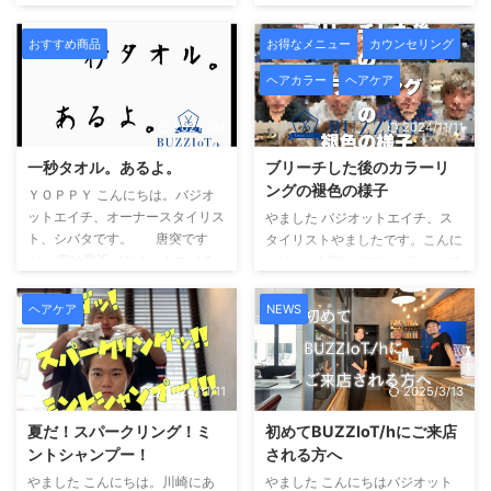
コロナ禍において必須となってい
到来いたしましたね。 写真は私
だいてい ...
るマスクについての記事になりま
の愛娘でございます。 あまりに
おすすめ商品
お得なメニュー
カウンセリング
す。 一時期....タピオカ屋がマス
拙い私の文章では皆様の心を掴め
ヘアカラー
ヘアケア
クを販売しだす謎現象がありまし
ないので 海、夏、保育園児の写
たが.... 我がヘアサロン バジオ
真を使ってドーピングしてみまし
2021/2/4
2024/11/11
ットエイチも時代の流れに乗って
た。 さ。これで掴みはオッケー
マスク販売はじめました。 い
なはず。 （ありがとう娘よ） も
一秒タオル。あるよ。
ブリーチした後のカラーリ
やー.... ただですね..... 今回の記事
う読者の皆さんは興味深々になっ
ングの褪色の様子
は正直やる気が出ないんですよ。
ているところで 今回のお題はこ
ＹＯＰＰＹ こんにちは。バジオ
実はですね..... この記 ...
ちら。 ドライシャンプーです。
ットエイチ、オーナースタイリス
やました バジオットエイチ、ス
コンテンツ Toggle 夏の汗、匂い
ト、シバタです。 唐突です
タイリストやましたです。こんに
問題夏だ ...
が.... 実は最近バジオットエイチ
ちは。 今回はダブルカラー、ブ
でタオルがバカ売れしていま
リーチをした髪にカラーリングを
す！！ コンテンツ Toggle １秒
して実際どんな感じで褪色してい
ヘアケア
NEWS
タオルどんなタオル？１秒とは？
くのかを写真を使って記事にして
所詮タオル？東京生まれのタオル
みようと思います。 コンテンツ
美容室でしか購入できないサイズ
Toggle ダブルカラーのメリット
髪を乾かす時間を短縮してくれる
2024/11/11
2025/3/13
とデメリットメリットデメリット
まとめ １秒タオル 『1秒タオ
19レベルのブリーチ毛に5レベル
夏だ！スパークリング！ミ
初めてBUZZIoT/hにご来店
ル』 結構テレビでもやってるか
の色味を入れた後の褪色の様子バ
ントシャンプー！
される方へ
ら知ってる人もいるかもしれない
ジオットエイチのダブルカラー施
けど これとにかくめちゃくちゃ
術後のカラー半額クーポン長い間
やました こんにちは。川崎にあ
やました こんにちはバジオット