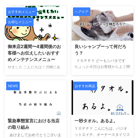
おすすめメニュー
ヘアケア
お得なメニュー
2024/11/11
2021/2/3
御来店2週間〜4週間後のお
良いシャンプーって何だろ
客様へお伝えしたいおすす
う？
めメンテナンスメニュー
ＹＯＰＰＹ どーもシバタです
ちょっと今日はお客様からよく聞
やました こんにちは！川崎にあ
かれる質問について考えてみると
りますヘアサロン バジオットエ
しましょう。 コンテンツ Toggle
イチ スタイリスト やましたで
美容師がお客様に一番使ってほし
す。 前回サロンに行ってからま
NEWS
おすすめ商品
い商品シャンプーの価格の差って
だ1ヶ月も立たないけど...... なん
なんなの？界面活性剤とは？おす
か.....少し気になってきたなぁで
すめのヘアケア剤 『アジュバ
もこれぐらいでまたサロンに行く
2021/2/3
2021/2/4
ン』アミノ酸極力避けたい成分ま
のもどうかなぁ..... でもやっぱり
とめご予約案内電話予約バジオッ
気になるなぁ..... と思う事ありま
緊急事態宣言における当店
一秒タオル。あるよ。
トエイチweb予約担当スタイリス
せんか？ そんなお客様の為に当
の取り組み
ト公式LINE予約ホットペッパー
ＹＯＰＰＹ こんにちは。バジオ
店バジオットエイチは ご来店さ
ビューティー楽天ビューティーオ
ットエイチ、オーナースタイリス
れてから2週間から4週間経過し
あけましておめでとうございま