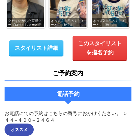
クセをいかした束感ツ
きっず２ぶろっくしょ
きっず2ぶろっくしょ
ーブロックしょーと。
ーと。（硬毛）
ーと。（軟毛）
このスタイリスト
スタイリスト詳細
を指名予約
ご予約案内
電話予約
お電話にての予約はこちらの番号におかけください。 ０
４４−４００−２４６４
オススメ