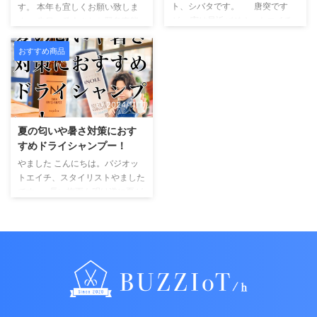
ズモール 美容師がお客様に一番
ト、シバタです。 唐突です
たお客様の 『ちょっと気にな
す。 本年も宜しくお願い致しま
使ってほしい商品 僕たち美容師
が.... 実は最近バジオットエイチ
る』 を解消するためにお得なメ
す。 先日、発令された緊急事態
がお客様に一番使って ...
でタオルがバカ売れしていま
ンテナンスメニュー ...
宣言につきましてのお知らせで
す！！ コンテンツ Toggle １秒
す。 現在、美容室は自粛要請
おすすめ商品
タオルどんなタオル？１秒とは？
の対象には入らない為、通常通り
所詮タオル？東京生まれのタオル
の営業をしております。 （１
美容室でしか購入できないサイズ
０：００～２２：００） 今後も
髪を乾かす時間を短縮してくれる
2024/11/11
国や県からの情報により何か変更
まとめご予約案内電話予約バジオ
が生じる場合はその都度ご連絡さ
夏の匂いや暑さ対策におす
ットエイチweb予約担当スタイリ
せて頂きます。 そしてサロン
すめドライシャンプー！
スト公式LINE予約ホットペッパ
に来てくださるお客様の安心、安
ービューティー楽天ビューティー
全を守る為に 昨年末からオゾン
やました こんにちは。バジオッ
オズモール ...
発生機を導入しており、ウイルス
トエイチ、スタイリストやました
対策をさらに強化しております。
です。 長い梅雨も明け遂に夏が
...
到来いたしましたね。 写真は私
の愛娘でございます。 あまりに
拙い私の文章では皆様の心を掴め
ないので 海、夏、保育園児の写
真を使ってドーピングしてみまし
た。 さ。これで掴みはオッケー
なはず。 （ありがとう娘よ） も
う読者の皆さんは興味深々になっ