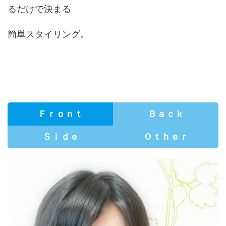
るだけで決まる
簡単スタイリング。
Ｆｒｏｎｔ
Ｂａｃｋ
Ｓｉｄｅ
Ｏｔｈｅｒ