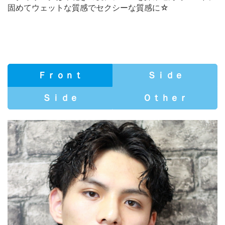
固めてウェットな質感でセクシーな質感に☆
Ｆｒｏｎｔ
Ｓｉｄｅ
Ｓｉｄｅ
Ｏｔｈｅｒ