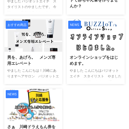
やました バジオットエイチ ス
んか？
タイリストのやましたです。 今
回はここ数年で多くなってきたハ
やました 川崎にありますヘアサ
イトーンカラー そのハイトーン
ロン、バジオットエイチスタイリ
カラーの土台となる脱色剤、ブリ
ストやましたです。こんにちは。
おすすめ商品
NEWS
ーチについての記事となっており
お客様から 子供のカットは受け
ます。 エフェクトブリーチって
付けていますか？ とのお問い合
どんなもの？ 当店ではエフェク
わせをよくいただきます。 勿論
2024/11/11
2024/11/11
トブリーチと呼ばれる薬剤を導入
大丈夫です。 まだスタイル写真
しております。 エフェクトブリ
は少ないですがヘアカタログのペ
男を、あげろ。 メンズ専
オンラインショップをはじ
ーチってどんなもの？という話の
ージにkidsカテゴリーを作るほど
用エレベート
めます。
前に なぜこの薬剤が必要になる
当店はお子様のご来店ウエルカム
のかをお話したいと思います。
やました こんにちは！川崎にあ
やました こんにちはバジオット
です。 自分の娘をスタイル写
まずは現在ハイトーンカラーをさ
りますヘアサロン バジオットエ
エイチ スタイリスト やました
真に起用するほどウエルカムで
れていて、特に白っぽい色にして
イチ スタイリスト やましたで
です この記事のタイトル通りの
す。 実際にサロンに来ていた
いる方は経験がある ...
す。 最近….バジオットエイチで
お知らせを記事に致します。 コ
だいてい ...
は….. 男性のお客様の御来店が増
ンテンツ Toggle BUZZIoT/h
NEWS
加しています。 なんでしょう….
OnlineShop バジオットエイチオ
内装が男性好みだからでしょう
ンラインショップ使用方法鍵つき
か？（もちろん女性のお客様ウェ
カテゴリーのパスコード送料につ
2024/11/11
ルカムです） はたまた当店のミ
いてオンラインショップでの購入
ラーロイドという鏡が男性のテク
特典発送について最後にご予約案
さぁ 川崎ドラえもん券を
ノロジー心を揺さぶるのでしょう
内電話予約バジオットエイチweb