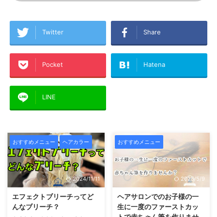
Twitter
Share
Pocket
Hatena
LINE
おすすめメニュー
ヘアカラー
おすすめメニュー
2024/11/11
2025/5/9
エフェクトブリーチってど
ヘアサロンでのお子様の一
んなブリーチ？
生に一度のファーストカッ
トで赤ちゃん筆を作りませ